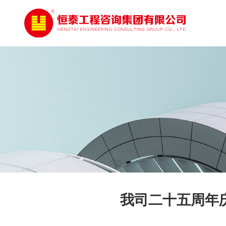
我司二十五周年