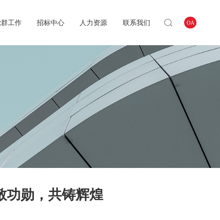
党群工作
招标中心
人力资源
联系我们
OA
敬功勋，共铸辉煌