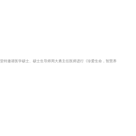
泰学堂特邀请医学硕士、硕士生导师周大勇主任医师进行《珍爱生命，智慧养